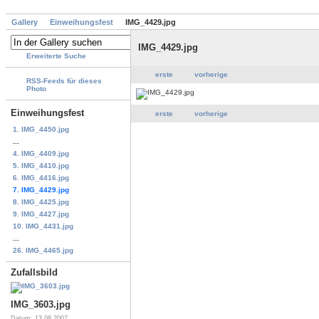
Gallery
Einweihungsfest
IMG_4429.jpg
IMG_4429.jpg
Erweiterte Suche
erste
vorherige
RSS-Feeds für dieses
Photo
Einweihungsfest
erste
vorherige
1. IMG_4450.jpg
...
4. IMG_4409.jpg
5. IMG_4410.jpg
6. IMG_4416.jpg
7. IMG_4429.jpg
8. IMG_4425.jpg
9. IMG_4427.jpg
10. IMG_4431.jpg
...
26. IMG_4465.jpg
Zufallsbild
IMG_3603.jpg
Datum: 13.08.2007