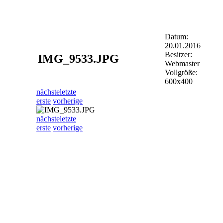
Datum:
20.01.2016
Besitzer:
IMG_9533.JPG
Webmaster
Vollgröße:
600x400
nächste
letzte
erste
vorherige
nächste
letzte
erste
vorherige