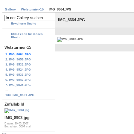
Gallery
Welzturnier-15
IMG_8664.JPG
IMG_8664.JPG
Erweiterte Suche
RSS-Feeds für dieses
Photo
Welzturnier-15
1. IMG_8664.JPG
2. IMG_9659.JPG
3. IMG_9532.JPG
4. IMG_9524.JPG
5. IMG_9533.JPG
6. IMG_9547.JPG
7. IMG_9535.JPG
...
133. IMG_9531.JPG
Zufallsbild
IMG_8903.jpg
Datum: 30.03.2007
Betrachtet: 5007 mal